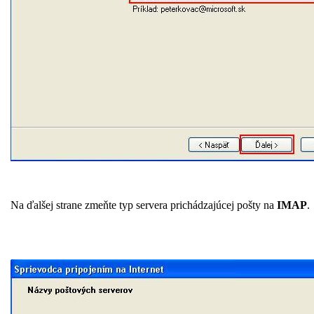
Na ďalšej strane zmeňte typ servera prichádzajúcej pošty na
IMAP
.
Server prichádzajúcej pošty zadajte:
imaps.platon.sk
Server odchádzajúcej pošty zadajte:
smtps.platon.sk