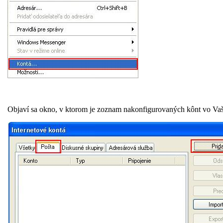
Objaví sa okno, v ktorom je zoznam nakonfigurovaných kônt vo Vaš