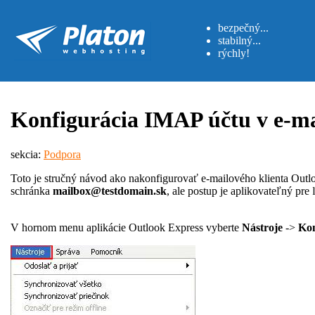
bezpečný...
stabilný...
rýchly!
Konfigurácia IMAP účtu v e-ma
sekcia:
Podpora
Toto je stručný návod ako nakonfigurovať e-mailového klienta Outl
schránka
mailbox@testdomain.sk
, ale postup je aplikovateľný pr
V hornom menu aplikácie Outlook Express vyberte
Nástroje
->
Ko