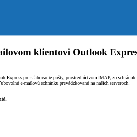
ilovom klientovi Outlook Expre
ook Express pre sťahovanie pošty, prostredníctvom IMAP, zo schránok
e ľubovolnú e-mailovú schránku prevádzkovanú na našich serveroch.
ntá
.