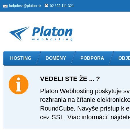
helpdesk@platon.sk
02 / 22 111 321
HOSTING
DOMÉNY
PODPORA
OBJ
VEDELI STE ŽE ... ?
Platon Webhosting poskytuje sv
rozhrania na čítanie elektronick
RoundCube. Navyše prístup k 
cez SSL. Viac informácií nájdet