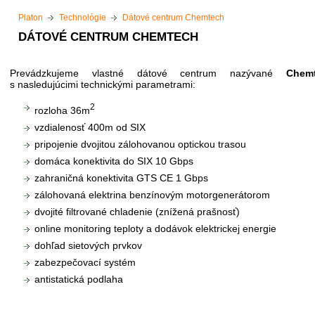
Platon
Technológie
Dátové centrum Chemtech
DÁTOVÉ CENTRUM CHEMTECH
Prevádzkujeme vlastné dátové centrum nazývané
Chem
s nasledujúcimi technickými parametrami:
2
rozloha 36m
vzdialenosť 400m od SIX
pripojenie dvojitou zálohovanou optickou trasou
domáca konektivita do SIX 10 Gbps
zahraničná konektivita GTS CE 1 Gbps
zálohovaná elektrina benzínovým motorgenerátorom
dvojité filtrované chladenie (znížená prašnosť)
online monitoring teploty a dodávok elektrickej energie
dohľad sietových prvkov
zabezpečovací systém
antistatická podlaha