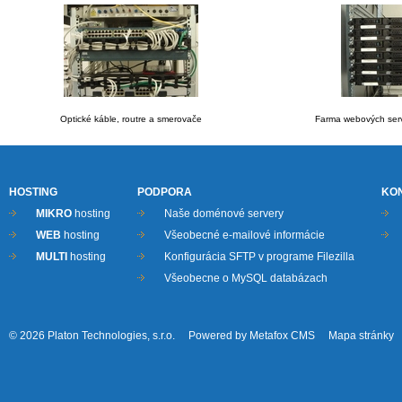
Optické káble, routre a smerovače
Farma webových serve
HOSTING
PODPORA
KO
MIKRO
hosting
Naše doménové servery
WEB
hosting
Všeobecné e-mailové informácie
MULTI
hosting
Konfigurácia SFTP v programe Filezilla
Všeobecne o MySQL databázach
© 2026
Platon Technologies, s.r.o.
Powered by
Metafox CMS
Mapa stránky