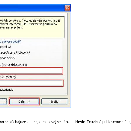
eno
prislúchajúce k danej e-mailovej schránke a
Heslo
. Potrebné prihlasovacie úd