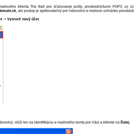
mailového klienta The Bat! pre sťahovanie pošty, prostredníctvom POP3, zo s
domain.sk
, ale postup je aplikovateľný pre ľubovolnú e-mailovú schránku prevádz
et
->
Vytvoriť nový účet
.
ovolný, slúži len na identifikáciu e-mailového konta pre Vás) a kliknite na
Ďalej
.