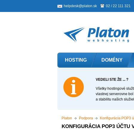
helpdesk@platon.sk
02 / 22 111 321
HOSTING
DOMÉNY
VEDELI STE ŽE ... ?
Všetky hostingové služ
vlastnej serverovne bo
a stabilitu našich služie
Platon
Podpora
Konfigurácia POP3 úč
KONFIGURÁCIA POP3 ÚČTU V