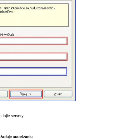
adajte servery:
žaduje autorizáciu
.