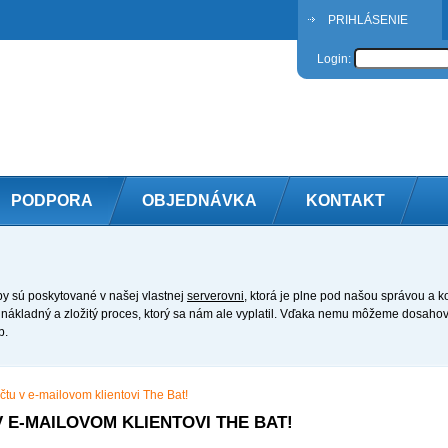
PRIHLÁSENIE
Login:
PODPORA
OBJEDNÁVKA
KONTAKT
by sú poskytované v našej vlastnej
serverovni
, ktorá je plne pod našou správou a 
l nákladný a zložitý proces, ktorý sa nám ale vyplatil. Vďaka nemu môžeme dosah
b.
tu v e-mailovom klientovi The Bat!
 E-MAILOVOM KLIENTOVI THE BAT!